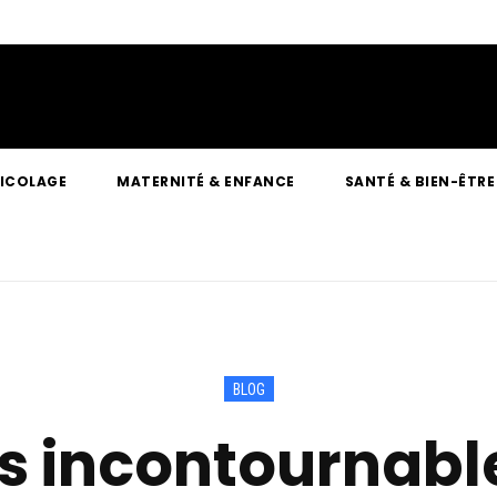
RICOLAGE
MATERNITÉ & ENFANCE
SANTÉ & BIEN-ÊTRE
BLOG
es incontournabl