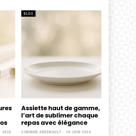
BLOG
ures
Assiette haut de gamme,
l’art de sublimer chaque
ros
repas avec élégance
T 2026
CORINNE ARSENAULT
-
20 JUIN 2026