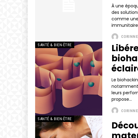
À une époque
des solution
comme une o
immunitaire..
CORINNE
Libére
SANTÉ & BIEN-ÊTRE
bioha
éclai
Le biohackin
notamment p
leurs perfo
propose...
CORINNE
SANTÉ & BIEN-ÊTRE
Décou
mater