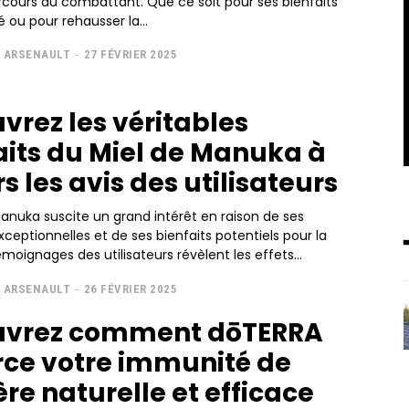
rcours du combattant. Que ce soit pour ses bienfaits
é ou pour rehausser la...
 ARSENAULT
-
27 FÉVRIER 2025
vrez les véritables
aits du Miel de Manuka à
s les avis des utilisateurs
anuka suscite un grand intérêt en raison de ses
xceptionnelles et de ses bienfaits potentiels pour la
émoignages des utilisateurs révèlent les effets...
 ARSENAULT
-
26 FÉVRIER 2025
uvrez comment dōTERRA
rce votre immunité de
re naturelle et efficace