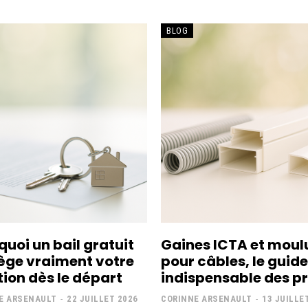
BLOG
quoi un bail gratuit
Gaines ICTA et moul
ège vraiment votre
pour câbles, le guide
tion dès le départ
indispensable des p
E ARSENAULT
-
22 JUILLET 2026
CORINNE ARSENAULT
-
13 JUILLE