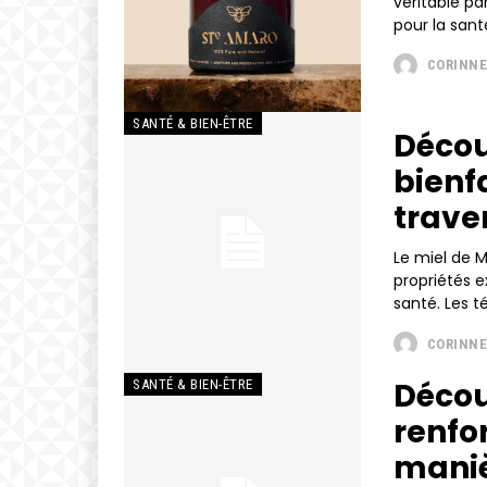
véritable pa
pour la sant
CORINNE
SANTÉ & BIEN-ÊTRE
Décou
bienf
traver
Le miel de M
propriétés e
santé. Les t
CORINNE
Déco
SANTÉ & BIEN-ÊTRE
renfo
maniè