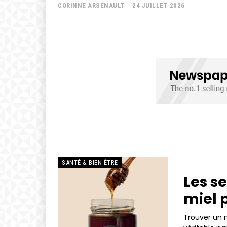
CORINNE ARSENAULT
-
24 JUILLET 2026
SANTÉ & BIEN-ÊTRE
Les s
miel 
Trouver un m