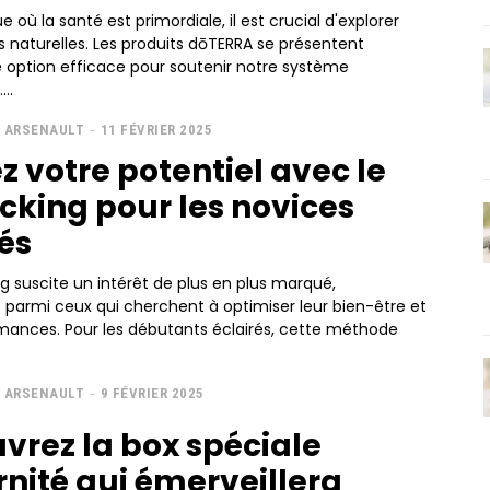
 où la santé est primordiale, il est crucial d'explorer
s naturelles. Les produits dōTERRA se présentent
ption efficace pour soutenir notre système
..
 ARSENAULT
-
11 FÉVRIER 2025
z votre potentiel avec le
cking pour les novices
rés
g suscite un intérêt de plus en plus marqué,
armi ceux qui cherchent à optimiser leur bien-être et
rmances. Pour les débutants éclairés, cette méthode
 ARSENAULT
-
9 FÉVRIER 2025
vrez la box spéciale
nité qui émerveillera