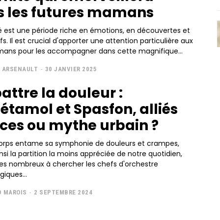
s les futures mamans
é est une période riche en émotions, en découvertes et
fs. Il est crucial d'apporter une attention particulière aux
ans pour les accompagner dans cette magnifique...
 ARSENAULT
-
30 JANVIER 2025
ttre la douleur :
étamol et Spasfon, alliés
aces ou mythe urbain ?
corps entame sa symphonie de douleurs et crampes,
si la partition la moins appréciée de notre quotidien,
 nombreux à chercher les chefs d'orchestre
iques...
 MAROIS
-
2 SEPTEMBRE 2024