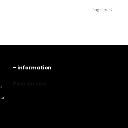
Page 1 sur 2
━ information
Plan du site
a
e !