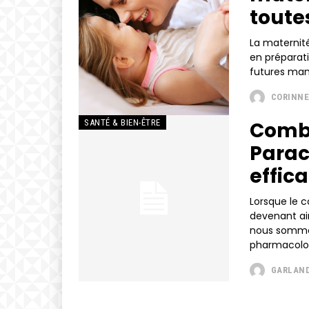
toute
La maternit
en préparati
futures mam
CORINNE
Comba
SANTÉ & BIEN-ÊTRE
Parac
effic
Lorsque le 
devenant ain
nous sommes
pharmacolog
GARLAND