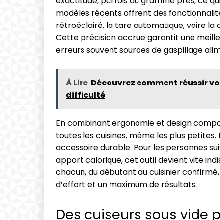
exactitude, parfois au gramme près, ce qui 
modèles récents offrent des fonctionnali
rétroéclairé, la tare automatique, voire l
Cette précision accrue garantit une meilleu
erreurs souvent sources de gaspillage alim
À Lire
Découvrez comment réussir vot
difficulté
En combinant ergonomie et design compac
toutes les cuisines, même les plus petites. 
accessoire durable. Pour les personnes sui
apport calorique, cet outil devient vite indi
chacun, du débutant au cuisinier confirmé
d’effort et un maximum de résultats.
Des cuiseurs sous vide p