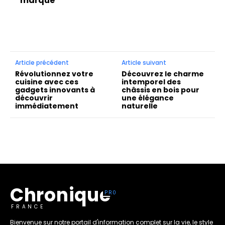
marque
Article précédent
Article suivant
Révolutionnez votre
Découvrez le charme
cuisine avec ces
intemporel des
gadgets innovants à
châssis en bois pour
découvrir
une élégance
immédiatement
naturelle
Chronique
FRANCE
Bienvenue sur notre portail d'information complet sur la vie, le style