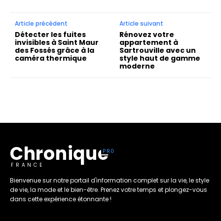
Article précédent
Article suivant
Détecter les fuites
Rénovez votre
invisibles à Saint Maur
appartement à
des Fossés grâce à la
Sartrouville avec un
caméra thermique
style haut de gamme
moderne
Chronique
FRANCE
Bienvenue sur notre portail d'information complet sur la vie, le style
de vie, la mode et le bien-être. Prenez votre temps et plongez-vous
dans cette expérience étonnante !