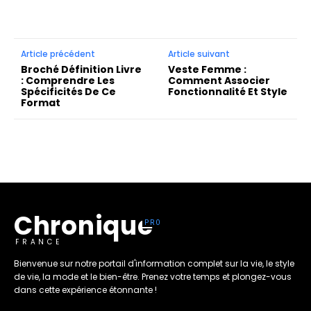
Article précédent
Article suivant
Broché Définition Livre
Veste Femme :
: Comprendre Les
Comment Associer
Spécificités De Ce
Fonctionnalité Et Style
Format
Chronique
FRANCE
Bienvenue sur notre portail d'information complet sur la vie, le style
de vie, la mode et le bien-être. Prenez votre temps et plongez-vous
dans cette expérience étonnante !