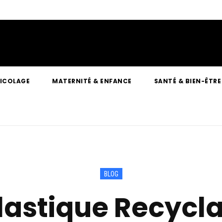
RICOLAGE
MATERNITÉ & ENFANCE
SANTÉ & BIEN-ÊTRE
BLOG
lastique Recycla