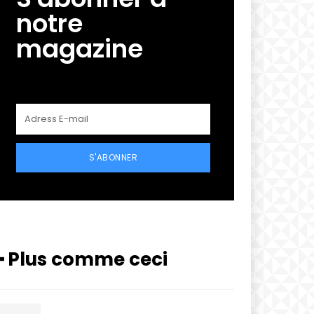
notre
magazine
S'ABONNER
━ Plus comme ceci