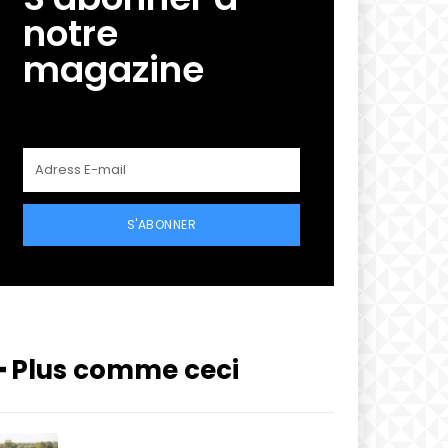
notre
magazine
S'ABONNER
━ Plus comme ceci