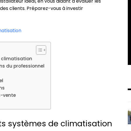
stallateur idéal, en vous aidant à évaluer les
 des clients. Préparez-vous à investir
matisation
 climatisation
ons du professionnel
el
ns
ès-vente
ts systèmes de climatisation