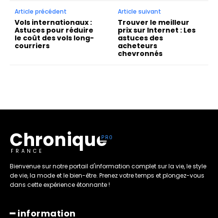
Article précédent
Article suivant
Vols internationaux :
Trouver le meilleur
Astuces pour réduire
prix sur Internet : Les
le coût des vols long-
astuces des
courriers
acheteurs
chevronnés
Chronique
FRANCE
Bienvenue sur notre portail d'information complet sur la vie, le style
de vie, la mode et le bien-être. Prenez votre temps et plongez-vous
dans cette expérience étonnante !
━ information